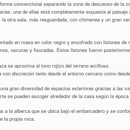
forma convencional separando la zona de descanso de la zon
rias: una de ellas está completamente expuesta al paisaje a
; la otra sala, más resguardada, con chimenea y un gran ven
mentado en masa en color negro y encofrado con listones de
inos, oscuras y fisuradas. Estos listones fueron posteriorme
a se aproxima al tono rojizo del terreno arcilloso.
a con discreción tanto desde el entorno cercano como desde
una gran diversidad de espacios exteriores gracias a las var
rte se pueden escoger alrededor de la casa según la época de
cias a la alberca que se ubica bajo el embarcadero y se con
e la propia roca.